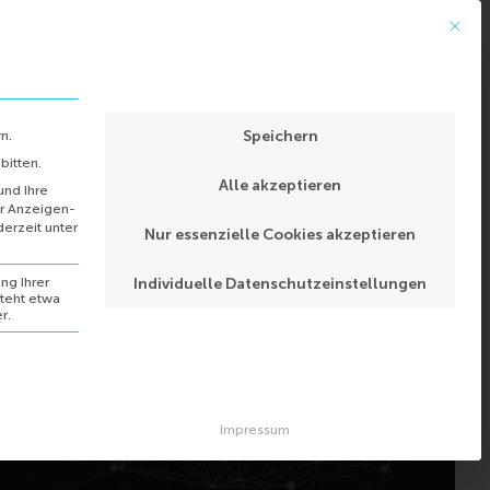
Mit die
Kontakt
Speichern
n.
bitten.
Alle akzeptieren
und Ihre
er Anzeigen-
derzeit unter
Nur essenzielle Cookies akzeptieren
ng Ihrer
Individuelle Datenschutzeinstellungen
steht etwa
r.
t essenziell und kann nicht abgewählt werden.
Impressum