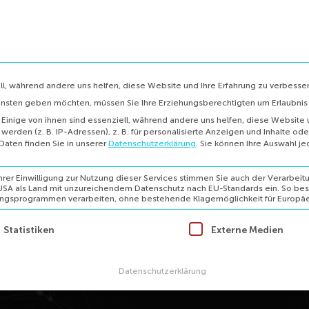
ung
Entwicklung
Über mich
Referenzen
ll, während andere uns helfen, diese Website und Ihre Erfahrung zu verbesser
iensten geben möchten, müssen Sie Ihre Erziehungsberechtigten um Erlaubnis 
inige von ihnen sind essenziell, während andere uns helfen, diese Website 
rden (z. B. IP-Adressen), z. B. für personalisierte Anzeigen und Inhalte od
Daten finden Sie in unserer
Datenschutzerklärung
.
Sie können Ihre Auswahl je
er Einwilligung zur Nutzung dieser Services stimmen Sie auch der Verarbeitu
e USA als Land mit unzureichendem Datenschutz nach EU-Standards ein. So be
gsprogrammen verarbeiten, ohne bestehende Klagemöglichkeit für Europäe
inwilligung erteilt werden kann. Die erste Service-Gruppe is
Statistiken
Externe Medien
Datenschutzerklärung